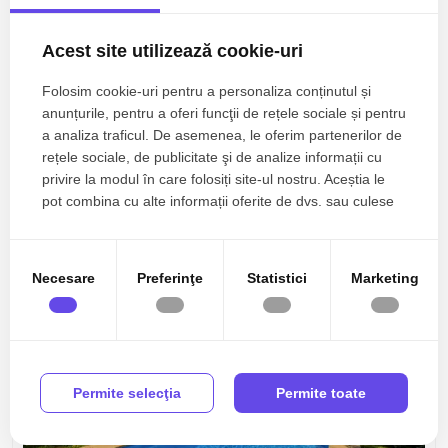
Acest site utilizează cookie-uri
Folosim cookie-uri pentru a personaliza conținutul și
5.500€
Bucuresti, Iancu Nicolae
anunțurile, pentru a oferi funcţii de rețele sociale și pentru
SUPERB / ESQUISITE DESIGN / GARDEN / PARKINGS
a analiza traficul. De asemenea, le oferim partenerilor de
/ IANCU NICOLAE
rețele sociale, de publicitate şi de analize informații cu
privire la modul în care folosiți site-ul nostru. Aceștia le
6 camere
4 bai
300mp
pot combina cu alte informații oferite de dvs. sau culese
în urma folosirii serviciilor lor.
Necesare
Preferinţe
Statistici
Marketing
TOP
De inchiriat
Permite selecţia
Permite toate