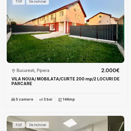
TOP
De inchiriat
2.000€
Bucuresti, Pipera
VILA NOUA/ MOBILATA/CURTE 200 mp/2 LOCURI DE
PARCARE
5 camere
3 bai
146mp
TOP
De inchiriat