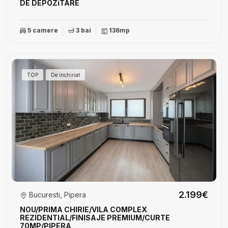
DE DEPOZiTARE
5 camere
3 bai
136mp
TOP
De inchiriat
2.199€
Bucuresti, Pipera
NOU/PRIMA CHIRIE/VILA COMPLEX
REZIDENTIAL/FINISAJE PREMIUM/CURTE
70MP/PIPERA