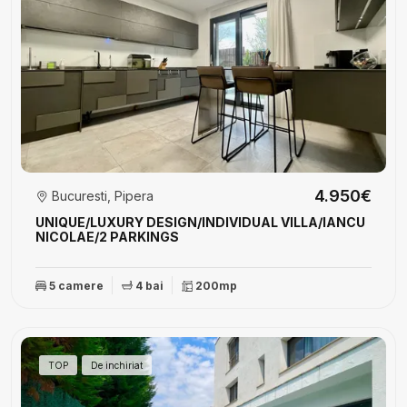
4.950€
Bucuresti, Pipera
UNIQUE/LUXURY DESIGN/INDIVIDUAL VILLA/IANCU
NICOLAE/2 PARKINGS
5 camere
4 bai
200mp
TOP
De inchiriat