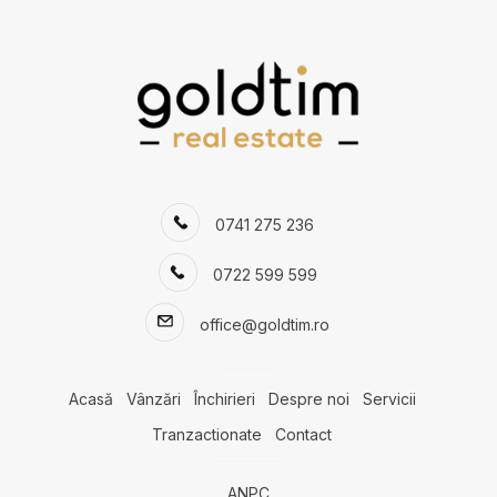
Case de inchiriat in Bucuresti Domenii
Case de inchiriat in Bucuresti
Case de inchiriat in Bucuresti Aviatorilor
Case de inchiriat in Bucuresti Iancului
Case de inchiriat in Bucuresti Straulesti
Numar de camere case de inchiriat
Case de inchiriat 3 camere
0741 275 236
Case de inchiriat 4 camere
Case de inchiriat 5 camere
0722 599 599
Apartamente de inchiriat
Apartamente de inchiriat in Bucuresti
office@goldtim.ro
Apartamente de inchiriat in Bucuresti Pipera
Apartamente de inchiriat in Bucuresti Iancu Nicolae
Apartamente de inchiriat in Bucuresti Primaverii
Acasă
Vânzări
Închirieri
Despre noi
Servicii
Apartamente de inchiriat in Bucuresti Baneasa
Tranzactionate
Contact
Apartamente de inchiriat in Bucuresti Herastrau
Apartamente de inchiriat in Bucuresti Kiseleff
ANPC