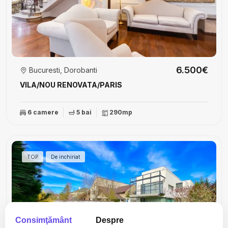
6.500€
Bucuresti, Dorobanti
VILA/NOU RENOVATA/PARIS
6 camere
5 bai
290mp
TOP
De inchiriat
Consimţământ
Despre