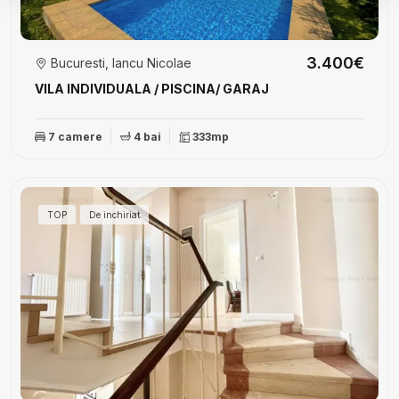
3.400€
Bucuresti, Iancu Nicolae
VILA INDIVIDUALA / PISCINA/ GARAJ
7 camere
4 bai
333mp
TOP
De inchiriat