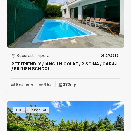
3.200€
Bucuresti, Pipera
PET FRIENDLY / IANCU NICOLAE / PISCINA / GARAJ
/ BRITISH SCHOOL
5 camere
4 bai
280mp
TOP
De inchiriat