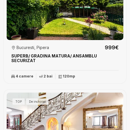
999€
Bucuresti, Pipera
SUPERB/ GRADINA MATURA/ ANSAMBLU
SECURIZAT
4 camere
2 bai
120mp
TOP
De inchiriat