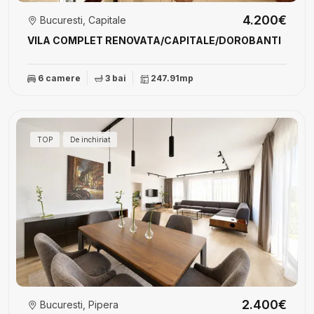
4.200€
Bucuresti, Capitale
VILA COMPLET RENOVATA/CAPITALE/DOROBANTI
6 camere
3 bai
247.91mp
TOP
De inchiriat
2.400€
Bucuresti, Pipera