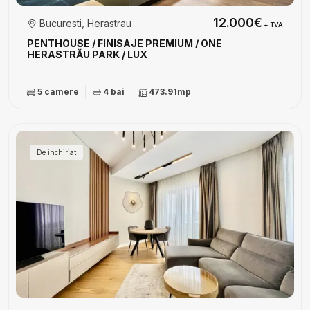
12.000€
Bucuresti, Herastrau
+ TVA
PENTHOUSE / FINISAJE PREMIUM / ONE
HERASTRĂU PARK / LUX
5 camere
4 bai
473.91mp
De inchiriat