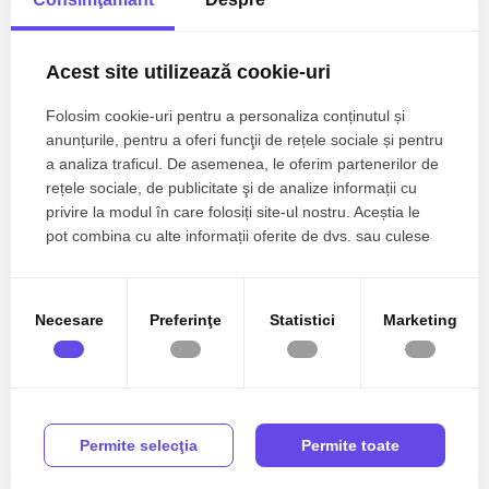
Acest site utilizează cookie-uri
Folosim cookie-uri pentru a personaliza conținutul și
1.899€
Bucuresti, Herastrau
anunțurile, pentru a oferi funcţii de rețele sociale și pentru
HERASTRAU/ PRIVELISTE SUPERBA/ PARCARE
a analiza traficul. De asemenea, le oferim partenerilor de
SUBTERANA
rețele sociale, de publicitate şi de analize informații cu
privire la modul în care folosiți site-ul nostru. Aceștia le
3 camere
2 bai
120mp
pot combina cu alte informații oferite de dvs. sau culese
în urma folosirii serviciilor lor.
Necesare
Preferinţe
Statistici
Marketing
TOP
De inchiriat
Permite selecţia
Permite toate