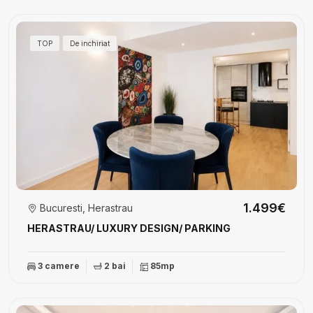
TOP
De inchiriat
1.499€
Bucuresti, Herastrau
HERASTRAU/ LUXURY DESIGN/ PARKING
3 camere
2 bai
85mp