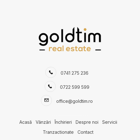
Apartamente de inchiriat in Bucuresti Barbu Vacarescu
Apartamente de inchiriat in Bucuresti Aviatorilor
Apartamente de inchiriat in Bucuresti Capitale
Apartamente de inchiriat in Bucuresti Dorobanti
Apartamente de inchiriat in Bucuresti P-ta Presei Libere
Apartamente de inchiriat in Bucuresti Lacul Tei
Apartamente de inchiriat in Bucuresti Decebal
Apartamente de inchiriat in Bucuresti Aviatiei
0741 275 236
Numar de camere apartamente de inchiriat
Apartamente de inchiriat 1 camera
0722 599 599
Apartamente de inchiriat 2 camere
Apartamente de inchiriat 3 camere
office@goldtim.ro
Apartamente de inchiriat 4 camere
Apartamente de inchiriat 5 camere
Apartamente de inchiriat
Acasă
Vânzări
Închirieri
Despre noi
Servicii
Apartamente de inchiriat in Bucuresti
Tranzactionate
Contact
Apartamente de inchiriat in Bucuresti Pipera