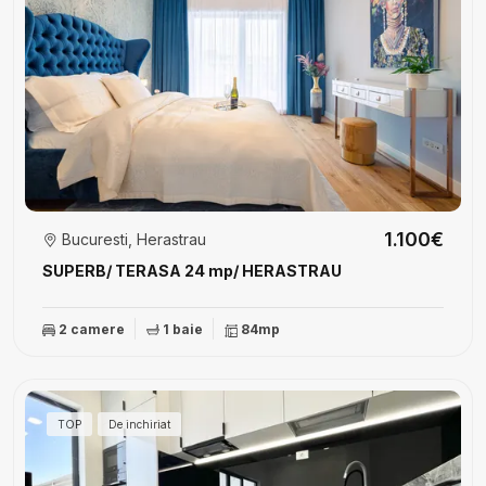
1.100€
Bucuresti, Herastrau
SUPERB/ TERASA 24 mp/ HERASTRAU
2 camere
1 baie
84mp
TOP
De inchiriat