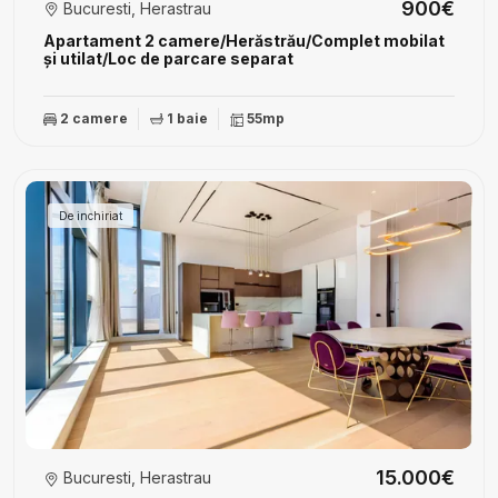
900€
Bucuresti, Herastrau
Apartament 2 camere/Herăstrău/Complet mobilat
și utilat/Loc de parcare separat
2 camere
1 baie
55mp
De inchiriat
15.000€
Bucuresti, Herastrau