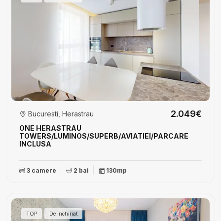
2.049€
Bucuresti, Herastrau
ONE HERASTRAU
TOWERS/LUMINOS/SUPERB/AVIATIEI/PARCARE
INCLUSA
3 camere
2 bai
130mp
TOP
De inchiriat