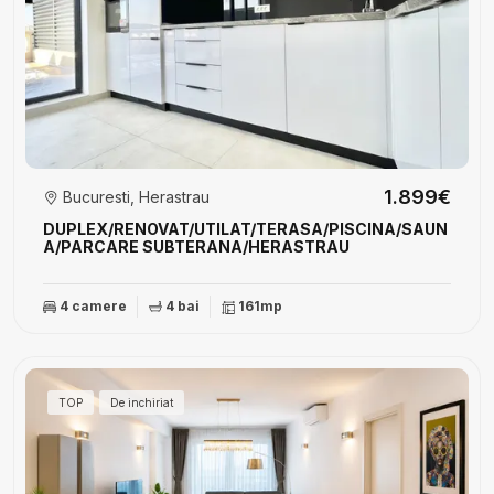
1.899€
Bucuresti, Herastrau
DUPLEX/RENOVAT/UTILAT/TERASA/PISCINA/SAUN
A/PARCARE SUBTERANA/HERASTRAU
4 camere
4 bai
161mp
TOP
De inchiriat