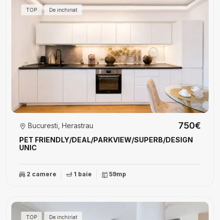
TOP
De inchiriat
750€
Bucuresti, Herastrau
PET FRIENDLY/DEAL/PARKVIEW/SUPERB/DESIGN
UNIC
2 camere
1 baie
59mp
TOP
De inchiriat