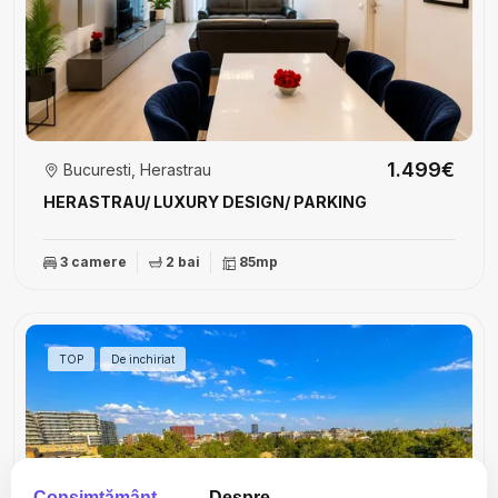
1.499€
Bucuresti, Herastrau
HERASTRAU/ LUXURY DESIGN/ PARKING
3 camere
2 bai
85mp
TOP
De inchiriat
Consimţământ
Despre