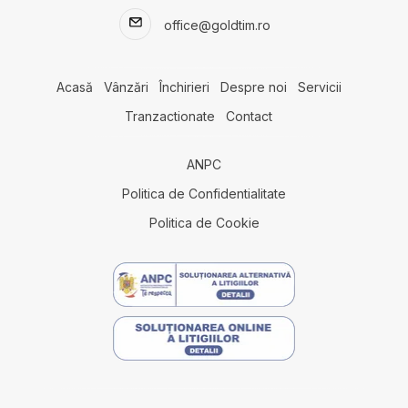
Case de inchiriat in Bucuresti Pipera
office@goldtim.ro
Case de inchiriat in Bucuresti Iancu Nicolae
Case de inchiriat in Tunari
Case de inchiriat in Bucuresti Capitale
Acasă
Vânzări
Închirieri
Despre noi
Servicii
Case de inchiriat in Bucuresti Baneasa
Tranzactionate
Contact
Case de inchiriat in Snagov
Case de inchiriat in Otopeni
ANPC
Case de inchiriat in Tunari Nord-Est
Case de inchiriat in Bucuresti Dorobanti
Politica de Confidentialitate
Spatii birouri de inchiriat
Politica de Cookie
Spatii birouri de inchiriat in Bucuresti
Spatii birouri de inchiriat in Bucuresti Pipera
Spatii birouri de inchiriat in Bucuresti Floreasca
Spatii birouri de inchiriat in Bucuresti Grivita
Spatii birouri de inchiriat in Bucuresti Aviatorilor
Spatii birouri de inchiriat in Bucuresti Batistei
Spatii birouri de inchiriat in Bucuresti Primaverii
Spatii birouri de inchiriat in Bucuresti Ultracentral