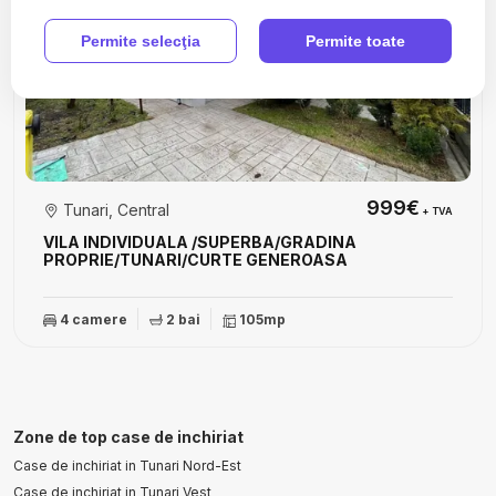
Permite selecţia
Permite toate
999€
Tunari, Central
+ TVA
VILA INDIVIDUALA /SUPERBA/GRADINA
PROPRIE/TUNARI/CURTE GENEROASA
4 camere
2 bai
105mp
Zone de top case de inchiriat
Case de inchiriat in Tunari Nord-Est
Case de inchiriat in Tunari Vest