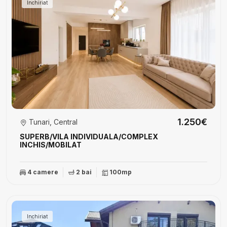
Inchiriat
1.250€
Tunari, Central
SUPERB/VILA INDIVIDUALA/COMPLEX
INCHIS/MOBILAT
4 camere
2 bai
100mp
Inchiriat