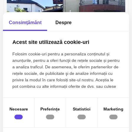
Consimţământ
Despre
Acest site utilizează cookie-uri
Folosim cookie-uri pentru a personaliza conținutul și
anunțurile, pentru a oferi funcţii de rețele sociale și pentru
1.500€
Tunari, Central
a analiza traficul. De asemenea, le oferim partenerilor de
Vila de inchiriat/Piscina exterioara/Curte
rețele sociale, de publicitate şi de analize informații cu
generoasa/Tunari/Zona centrala
privire la modul în care folosiți site-ul nostru. Aceștia le
pot combina cu alte informații oferite de dvs. sau culese
în urma folosirii serviciilor lor.
4 camere
2 bai
210mp
Necesare
Preferinţe
Statistici
Marketing
Inchiriat