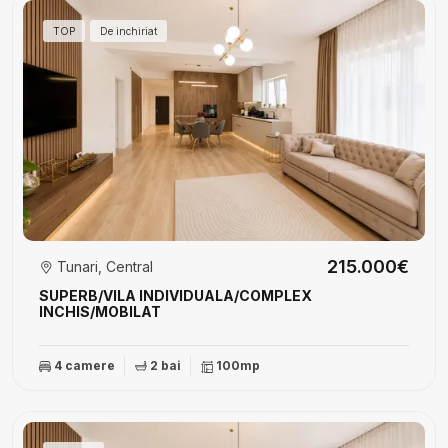
TOP
De inchiriat
215.000€
Tunari, Central
SUPERB/VILA INDIVIDUALA/COMPLEX
INCHIS/MOBILAT
4 camere
2 bai
100mp