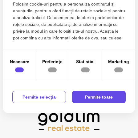
Folosim cookie-uri pentru a personaliza conținutul și
anunțurile, pentru a oferi funcţii de rețele sociale și pentru
Zone de top spatii birouri de inchiriat
a analiza traficul. De asemenea, le oferim partenerilor de
rețele sociale, de publicitate şi de analize informații cu
Spatii birouri de inchiriat in Bucuresti Pipera
privire la modul în care folosiți site-ul nostru. Aceștia le
Spatii birouri de inchiriat in Bucuresti Floreasca
pot combina cu alte informații oferite de dvs. sau culese
Spatii birouri de inchiriat in Bucuresti Grivita
în urma folosirii serviciilor lor.
Spatii birouri de inchiriat in Bucuresti Aviatorilor
Spatii birouri de inchiriat in Bucuresti Batistei
Necesare
Preferinţe
Statistici
Marketing
Vezi mai mult
Spatii birouri de inchiriat in Bucuresti Primaverii
Spatii birouri de inchiriat in Bucuresti Ultracentral
Spatii birouri de inchiriat in Bucuresti Barbu Vacarescu
Spatii birouri de inchiriat in Bucuresti Dorobanti
Permite selecţia
Permite toate
Numar de camere spatii birouri de inchiriat
Spatii birouri de inchiriat 1 camera
Spatii birouri de inchiriat 2 camere
Spatii birouri de inchiriat 3 camere
Spatii birouri de inchiriat 4 camere
Apartamente de inchiriat