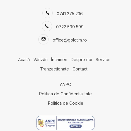
Apartamente de inchiriat in Bucuresti
0741 275 236
Apartamente de inchiriat in Bucuresti Pipera
Apartamente de inchiriat in Bucuresti Iancu Nicolae
0722 599 599
Apartamente de inchiriat in Bucuresti Baneasa
Apartamente de inchiriat in Bucuresti Primaverii
office@goldtim.ro
Apartamente de inchiriat in Bucuresti Herastrau
Apartamente de inchiriat in Bucuresti Kiseleff
Apartamente de inchiriat in Bucuresti Floreasca
Acasă
Vânzări
Închirieri
Despre noi
Servicii
Apartamente de inchiriat in Bucuresti Aviatorilor
Tranzactionate
Contact
Apartamente de inchiriat in Bucuresti Barbu Vacarescu
Case de inchiriat
ANPC
Case de inchiriat in Bucuresti
Case de inchiriat in Bucuresti Pipera
Politica de Confidentialitate
Case de inchiriat in Bucuresti Iancu Nicolae
Politica de Cookie
Case de inchiriat in Tunari
Case de inchiriat in Bucuresti Capitale
Case de inchiriat in Bucuresti Baneasa
Case de inchiriat in Snagov