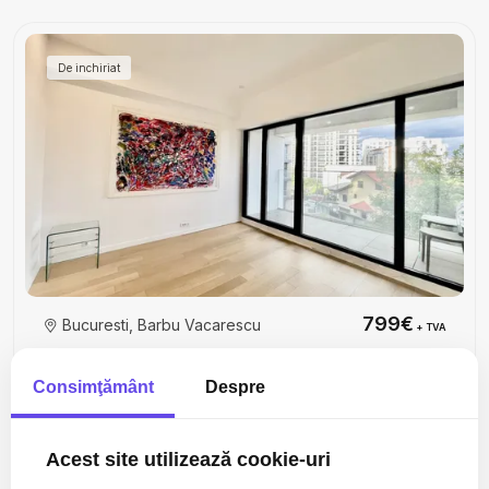
De inchiriat
799€
Bucuresti, Barbu Vacarescu
+ TVA
ONE VERDI/BARBU VĂCĂRESCU/FLOREASCA
/PRETABIL BIROURI
Consimţământ
Despre
2 camere
1 baie
50mp
Acest site utilizează cookie-uri