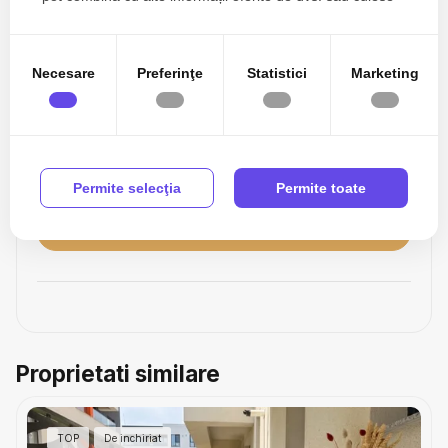
în urma folosirii serviciilor lor.
Necesare
Preferinţe
Statistici
Marketing
Sunt de acord cu prelucrarea datelor conform
politicii
de confidentialitate
Permite selecţia
Permite toate
Proprietati similare
TOP
De inchiriat