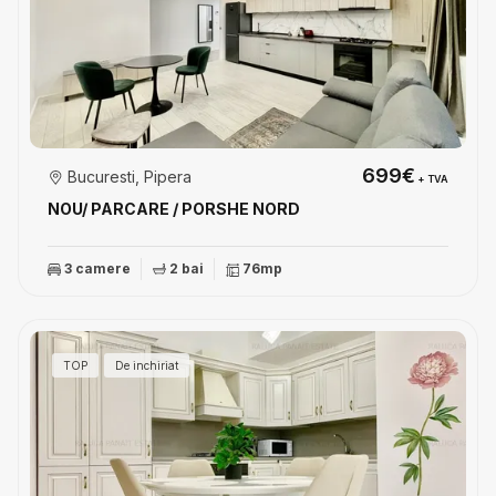
699€
Bucuresti, Pipera
+ TVA
NOU/ PARCARE / PORSHE NORD
3 camere
2 bai
76mp
TOP
De inchiriat