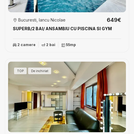
649€
Bucuresti, Iancu Nicolae
SUPERB/2 BAI/ ANSAMBlU CU PISCINA SI GYM
2 camere
2 bai
55mp
TOP
De inchiriat