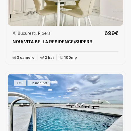
699€
Bucuresti, Pipera
NOU/ VITA BELLA RESIDENCE/SUPERB
3 camere
2 bai
100mp
TOP
De inchiriat