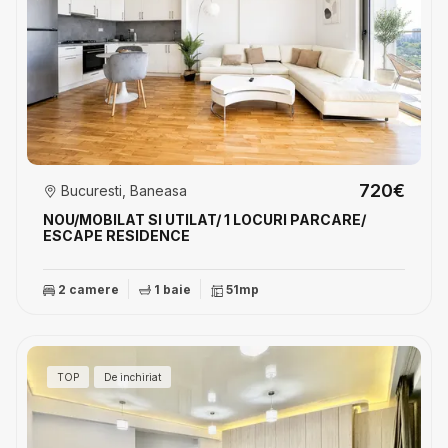
720€
Bucuresti, Baneasa
NOU/MOBILAT SI UTlLAT/ 1 LOCURI PARCARE/
ESCAPE RESIDENCE
2 camere
1 baie
51mp
TOP
De inchiriat