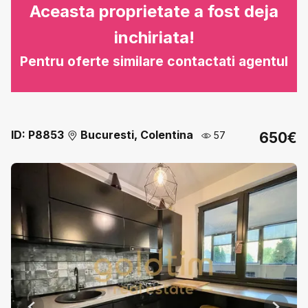
Aceasta proprietate a fost deja
inchiriata!
Pentru oferte similare contactati agentul
ID: P8853
Bucuresti, Colentina
57
650€