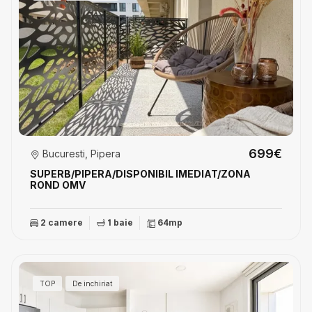
699€
Bucuresti, Pipera
SUPERB/PIPERA/DISPONIBIL IMEDIAT/ZONA
ROND OMV
2 camere
1 baie
64mp
TOP
De inchiriat