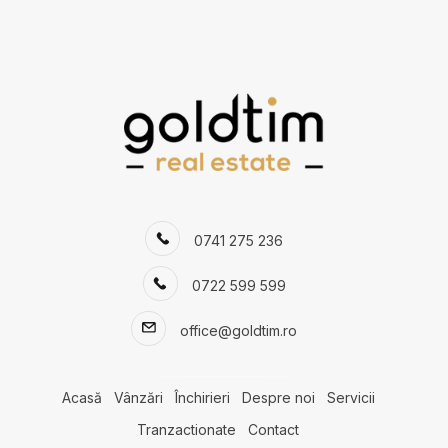
Apartamente de inchiriat in Bucuresti Aviatorilor
Apartamente de inchiriat in Bucuresti Barbu Vacarescu
Apartamente de inchiriat in Bucuresti Capitale
Apartamente de inchiriat in Bucuresti Dorobanti
Apartamente de inchiriat in Bucuresti P-ta Presei Libere
Apartamente de inchiriat in Bucuresti Arcul de Triumf
Apartamente de inchiriat in Bucuresti Soseaua Nordului
Apartamente de inchiriat in Bucuresti Aviatiei
Numar de camere apartamente de inchiriat
0741 275 236
Apartamente de inchiriat 1 camera
Apartamente de inchiriat 2 camere
0722 599 599
Apartamente de inchiriat 3 camere
Apartamente de inchiriat 4 camere
office@goldtim.ro
Apartamente de inchiriat 5 camere
Apartamente de inchiriat
Acasă
Vânzări
Închirieri
Despre noi
Servicii
Apartamente de inchiriat in Bucuresti
Apartamente de inchiriat in Bucuresti Pipera
Tranzactionate
Contact
Apartamente de inchiriat in Bucuresti Iancu Nicolae