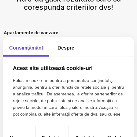
corespunda criteriilor dvs!
Apartamente de vanzare
Apartamente de vanzare in Bucuresti
Consimţământ
Despre
Apartamente de vanzare in Bucuresti Pipera
Apartamente de vanzare in Bucuresti Floreasca
Apartamente de vanzare in Bucuresti Baneasa
Acest site utilizează cookie-uri
Apartamente de vanzare in Bucuresti Herastrau
Apartamente de vanzare in Bucuresti Iancu Nicolae
Folosim cookie-uri pentru a personaliza conținutul și
Vezi mai mult
Apartamente de vanzare in Bucuresti Aviatorilor
anunțurile, pentru a oferi funcţii de rețele sociale și pentru
Apartamente de vanzare in Mamaia-Sat
a analiza traficul. De asemenea, le oferim partenerilor de
Apartamente de vanzare in Tunari Nord
rețele sociale, de publicitate şi de analize informații cu
Apartamente de vanzare in Bucuresti Straulesti
privire la modul în care folosiți site-ul nostru. Aceștia le
pot combina cu alte informații oferite de dvs. sau culese
Case de vanzare
în urma folosirii serviciilor lor.
Case de vanzare in Bucuresti
Case de vanzare in Bucuresti Pipera
Case de vanzare in Bucuresti Iancu Nicolae