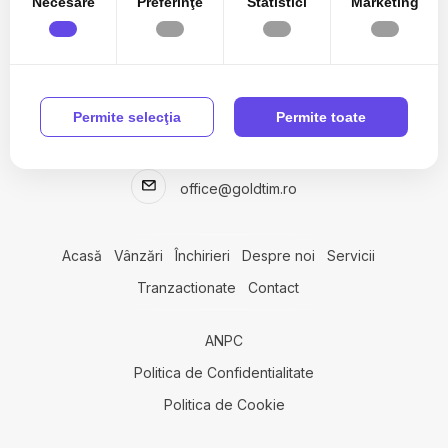
Necesare
Preferinţe
Statistici
Marketing
Case de vanzare in Snagov
Case de vanzare in Bucuresti Baneasa
Case de vanzare in Tunari
Case de vanzare in Corbeanca
0741 275 236
Permite selecţia
Permite toate
Case de vanzare in Cornu
0722 599 599
Case de vanzare in Bucuresti Domenii
Case de vanzare in Tunari Est
office@goldtim.ro
Terenuri de vanzare
Terenuri de vanzare in Bucuresti
Terenuri de vanzare in Rachitele de Sus
Acasă
Vânzări
Închirieri
Despre noi
Servicii
Terenuri de vanzare in Bucuresti Baneasa
Tranzactionate
Contact
Terenuri de vanzare in Jilava
Terenuri de vanzare in Tunari Sud-Est
Terenuri de vanzare in Corbeanca
ANPC
Terenuri de vanzare in Domnesti Central
Politica de Confidentialitate
Terenuri de vanzare in Dimieni
Politica de Cookie
Terenuri de vanzare in Tunari Nord
Terenuri de vanzare in Crevedia