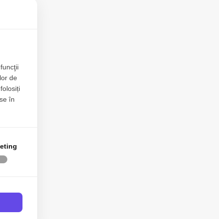
00€
funcţii
lor de
folosiți
se în
eting
00€