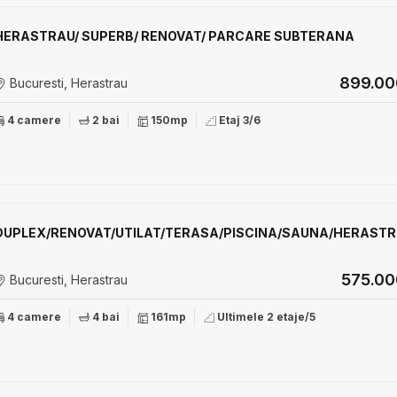
HERASTRAU/ SUPERB/ RENOVAT/ PARCARE SUBTERANA
899.0
Bucuresti, Herastrau
4 camere
2 bai
150mp
Etaj 3/6
DUPLEX/RENOVAT/UTILAT/TERASA/PISCINA/SAUNA/HERAST
575.0
Bucuresti, Herastrau
4 camere
4 bai
161mp
Ultimele 2 etaje/5