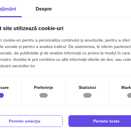
ţământ
Despre
SION 0/NOU/ SUPERB MOBILAT SI UTILAT/ROND OMV/ SPATII
ZITARE
 site utilizează cookie-uri
195.0
uresti, Pipera
 cookie-uri pentru a personaliza conținutul și anunțurile, pentru a oferi 
amere
1 baie
70mp
Etaj 5/7
le sociale și pentru a analiza traficul. De asemenea, le oferim parteneri
sociale, de publicitate şi de analize informații cu privire la modul în care 
 nostru. Aceștia le pot combina cu alte informații oferite de dvs. sau cule
osirii serviciilor lor.
SIGN UNIC/SUPERB/ZONA LINISTITA/LUX/POSIBILITATE LOC
RCARE
sare
Preferinţe
Statistici
Mark
265.0
ucuresti, Straulesti
 camere
2 bai
66.40mp
Etaj 4/6
Permite selecţia
Permite toate