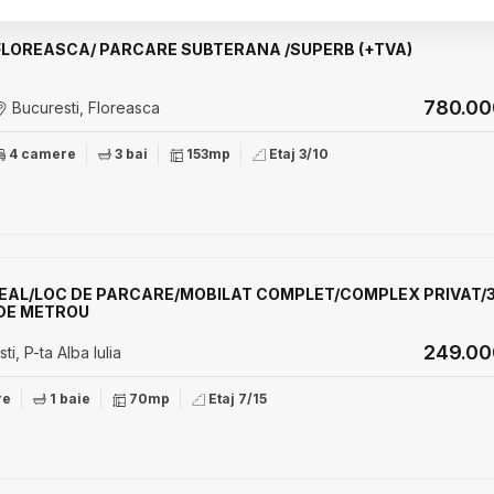
FLOREASCA/ PARCARE SUBTERANA /SUPERB (+TVA)
780.0
Bucuresti, Floreasca
4 camere
3 bai
153mp
Etaj 3/10
EAL/LOC DE PARCARE/MOBILAT COMPLET/COMPLEX PRIVAT/
DE METROU
249.0
i, P-ta Alba Iulia
re
1 baie
70mp
Etaj 7/15