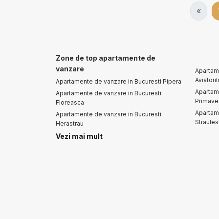
«
Zone de top apartamente de
vanzare
Apartam
Aviatoril
Apartamente de vanzare in Bucuresti Pipera
Apartam
Apartamente de vanzare in Bucuresti
Primaver
Floreasca
Apartam
Apartamente de vanzare in Bucuresti
Straules
Herastrau
Apartam
Apartamente de vanzare in Bucuresti
Vezi mai mult
Armene
Baneasa
Apartam
Apartamente de vanzare in Bucuresti Iancu
Vacares
Nicolae
Apartamente de vanzare
Case d
Apartamente de vanzare in Bucuresti
Case de 
Apartamente de vanzare in Bucuresti Pipera
Case de 
Apartamente de vanzare in Bucuresti
Case de 