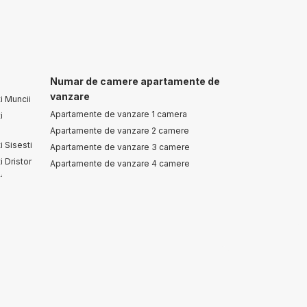
Numar de camere apartamente de
vanzare
i Muncii
Apartamente de vanzare 1 camera
i
Apartamente de vanzare 2 camere
 Sisesti
Apartamente de vanzare 3 camere
 Dristor
Apartamente de vanzare 4 camere
i
Apartamente de vanzare 5 camere
Spatii birouri de vanzare
Spatii birouri de vanzare in Bucuresti
 Sus
Spatii birouri de vanzare in Bucuresti Grivita
aneasa
Spatii birouri de vanzare in Bucuresti Pipera