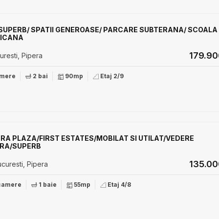
 SUPERB/ SPATII GENEROASE/ PARCARE SUBTERANA/ SCOALA
ICANA
179.9
resti, Pipera
amere
2 bai
90mp
Etaj 2/9
ERA PLAZA/FIRST ESTATES/MOBILAT SI UTILAT/VEDERE
ERA/SUPERB
135.0
curesti, Pipera
camere
1 baie
55mp
Etaj 4/8