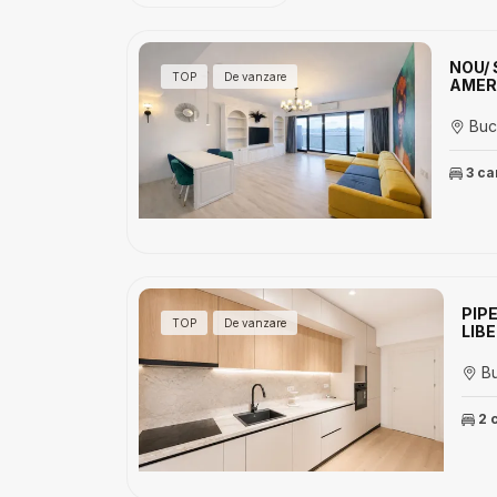
NOU/
TOP
De vanzare
AMER
Bucu
3 c
PIP
TOP
De vanzare
LIB
Bu
2 