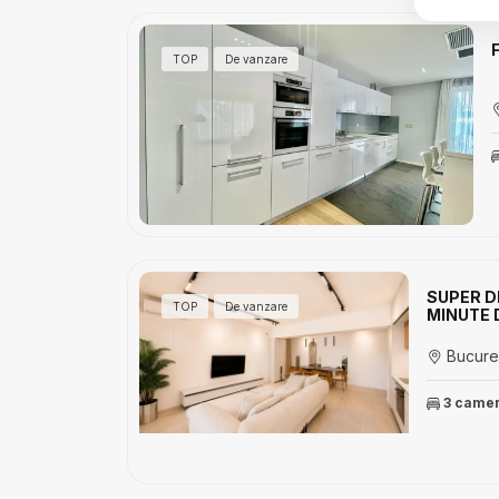
TOP
De vanzare
SUPER D
TOP
De vanzare
MINUTE 
Bucurest
3 came