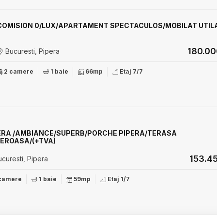
COMISION 0/LUX/APARTAMENT SPECTACULOS/MOBILAT UTIL
180.0
Bucuresti, Pipera
2 camere
1 baie
66mp
Etaj 7/7
ERA /AMBIANCE/SUPERB/PORCHE PIPERA/TERASA
EROASA/(+TVA)
153.4
curesti, Pipera
camere
1 baie
59mp
Etaj 1/7