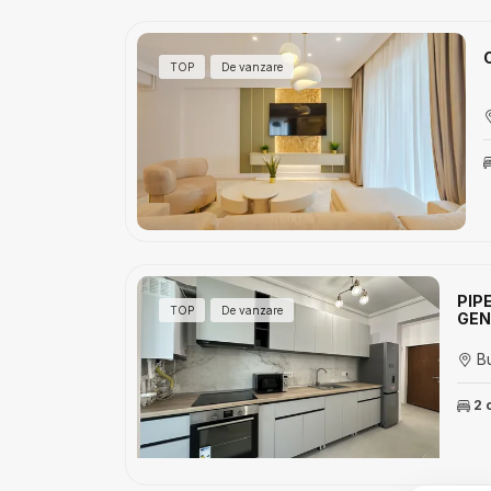
TOP
De vanzare
PIP
TOP
De vanzare
GEN
Bu
2 