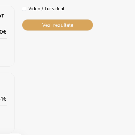
Video / Tur virtual
AT
Vezi rezultate
00€
51€