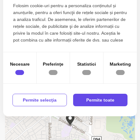
Folosim cookie-uri pentru a personaliza conținutul și
Apometre
anunțurile, pentru a oferi funcţii de rețele sociale și pentru
Contor caldura
a analiza traficul. De asemenea, le oferim partenerilor de
rețele sociale, de publicitate şi de analize informații cu
Contor gaz
privire la modul în care folosiți site-ul nostru. Aceștia le
pot combina cu alte informații oferite de dvs. sau culese
în urma folosirii serviciilor lor.
Localizare
Necesare
Preferinţe
Statistici
Marketing
Permite selecţia
Permite toate