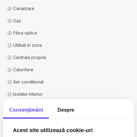
Canalizare
Gaz
Fibra optica
Utilitati in zona
Centrala proprie
Calorifere
Aer conditionat
Izolatie Interior
Vopsea lavabila
Consimţământ
Despre
Gresie
Acest site utilizează cookie-uri
Ferestre PVC