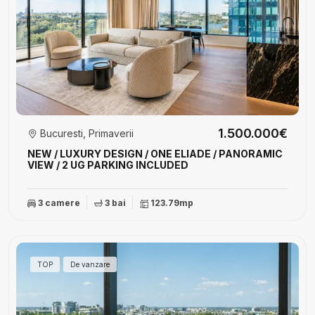
1.500.000€
Bucuresti, Primaverii
NEW / LUXURY DESIGN / ONE ELIADE / PANORAMIC
VIEW / 2 UG PARKING INCLUDED
3 camere
3 bai
123.79mp
TOP
De vanzare