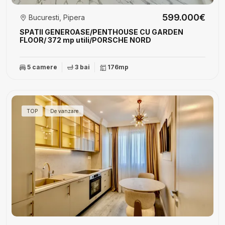
599.000€
Bucuresti, Pipera
SPATII GENEROASE/PENTHOUSE CU GARDEN
FLOOR/ 372 mp utili/PORSCHE NORD
5 camere
3 bai
176mp
TOP
De vanzare