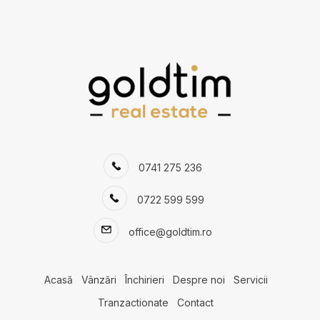
Apartamente de vanzare in Tunari Nord
Apartamente de vanzare in Bucuresti Straulesti
Case de vanzare
Case de vanzare in Bucuresti
Case de vanzare in Bucuresti Pipera
Case de vanzare in Bucuresti Iancu Nicolae
Case de vanzare in Snagov
Case de vanzare in Bucuresti Baneasa
Case de vanzare in Tunari
Case de vanzare in Corbeanca
0741 275 236
Case de vanzare in Balotesti
0722 599 599
Case de vanzare in Tunari Est
Case de vanzare in Bucuresti Domenii
office@goldtim.ro
Terenuri de vanzare
Terenuri de vanzare in Bucuresti
Terenuri de vanzare in Rachitele de Sus
Acasă
Vânzări
Închirieri
Despre noi
Servicii
Terenuri de vanzare in Bucuresti Baneasa
Tranzactionate
Contact
Terenuri de vanzare in Jilava