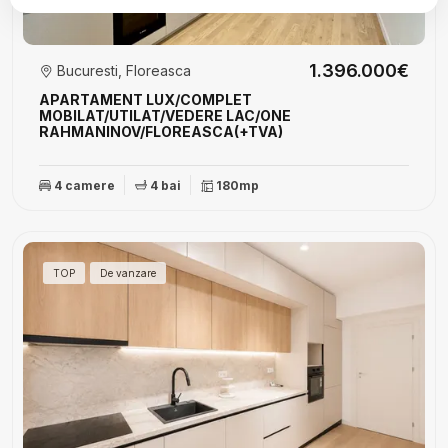
1.396.000€
Bucuresti, Floreasca
APARTAMENT LUX/COMPLET
MOBILAT/UTILAT/VEDERE LAC/ONE
RAHMANINOV/FLOREASCA(+TVA)
4 camere
4 bai
180mp
TOP
De vanzare