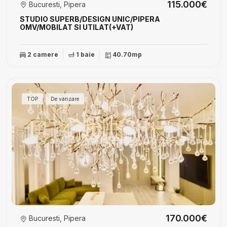
115.000€
Bucuresti, Pipera
STUDIO SUPERB/DESIGN UNIC/PIPERA
OMV/MOBILAT SI UTILAT(+VAT)
2 camere
1 baie
40.70mp
TOP
De vanzare
170.000€
Bucuresti, Pipera