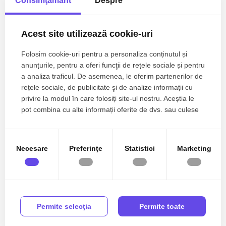
Consimţământ
Despre
Acest site utilizează cookie-uri
Folosim cookie-uri pentru a personaliza conținutul și
138.000€
Bucuresti, Pipera
anunțurile, pentru a oferi funcţii de rețele sociale și pentru
NOU/ SCOALA AMERICANA/MOBILAT SI UTILAT
a analiza traficul. De asemenea, le oferim partenerilor de
rețele sociale, de publicitate şi de analize informații cu
privire la modul în care folosiți site-ul nostru. Aceștia le
2 camere
1 baie
48mp
pot combina cu alte informații oferite de dvs. sau culese
în urma folosirii serviciilor lor.
TOP
De vanzare
Necesare
Preferinţe
Statistici
Marketing
Permite selecţia
Permite toate