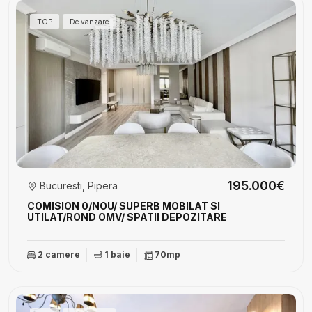
TOP
De vanzare
195.000€
Bucuresti, Pipera
COMISION 0/NOU/ SUPERB MOBILAT SI
UTILAT/ROND OMV/ SPATII DEPOZITARE
2 camere
1 baie
70mp