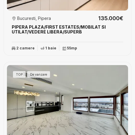
135.000€
Bucuresti, Pipera
PIPERA PLAZA/FIRST ESTATES/MOBILAT SI
UTILAT/VEDERE LIBERA/SUPERB
2 camere
1 baie
55mp
TOP
De vanzare