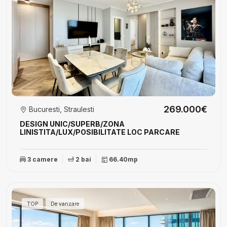
269.000€
Bucuresti, Straulesti
DESIGN UNIC/SUPERB/ZONA
LINISTITA/LUX/POSIBILITATE LOC PARCARE
3 camere
2 bai
66.40mp
TOP
De vanzare