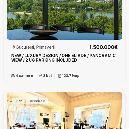
1.500.000€
Bucuresti, Primaverii
NEW / LUXURY DESIGN / ONE ELIADE / PANORAMIC
VIEW / 2 UG PARKING INCLUDED
4 camere
3 bai
123.79mp
TOP
De vanzare