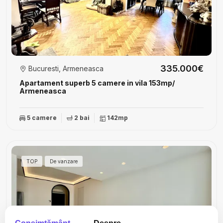
335.000€
Bucuresti, Armeneasca
Apartament superb 5 camere in vila 153mp/
Armeneasca
5 camere
2 bai
142mp
TOP
De vanzare