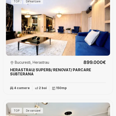
TOP
De vanzare
899.000€
Bucuresti, Herastrau
HERASTRAU/ SUPERB/ RENOVAT/ PARCARE
SUBTERANA
4 camere
2 bai
150mp
TOP
De vanzare